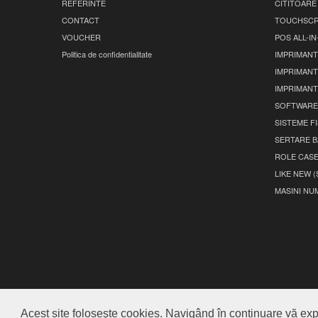
REFERINTE
CITITOARE
CONTACT
TOUCHSCR
VOUCHER
POS ALL-I
Politica de confidentialitate
IMPRIMANT
IMPRIMANT
IMPRIMANT
SOFTWARE
SISTEME F
SERTARE B
ROLE CAS
LIKE NEW (
MASINI NU
Acest site foloseşte cookies. Navigând în continuare vă expr