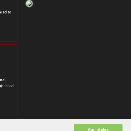
iled to
tal-
): failed
© ECR Distribution ...
Am inteles