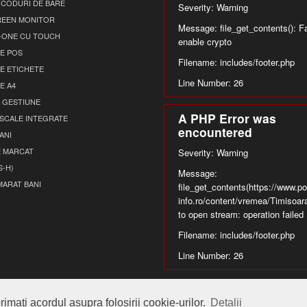
 CODURI DE BARE
Severity: Warning
EEN MONITOR
Message: file_get_contents(): Fa
N-ONE CU TOUCH
enable crypto
E POS
Filename: includes/footer.php
E ETICHETE
Line Number: 26
E A4
 GESTIUNE
A PHP Error was
ISCALE INTEGRATE
encountered
ANI
E MARCAT
Severity: Warning
S-H)
Message:
MARAT BANI
file_get_contents(https://www.por
info.ro/content/vremea/Timisoara
to open stream: operation failed
Filename: includes/footer.php
Line Number: 26
imaţi acordul asupra folosirii cookie-urilor.
Detalii