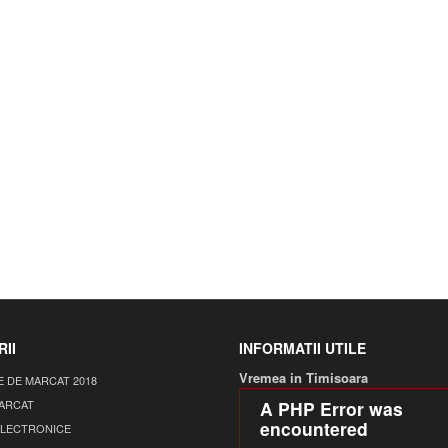
II
INFORMATII UTILE
Vremea in Timisoara
E DE MARCAT 2018
MARCAT
A PHP Error was
encountered
ELECTRONICE