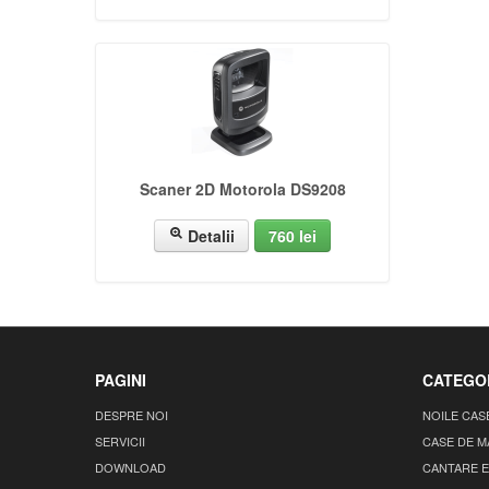
Scaner 2D Motorola DS9208
Detalii
760 lei
PAGINI
CATEGOR
DESPRE NOI
NOILE CAS
SERVICII
CASE DE 
DOWNLOAD
CANTARE 